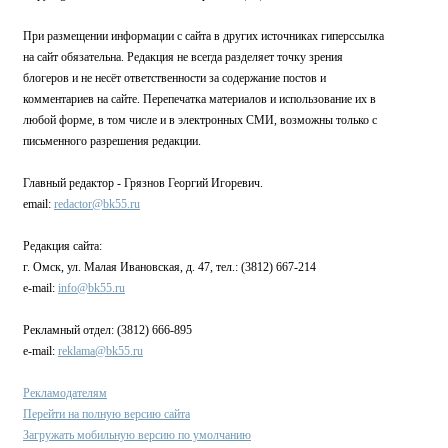
При размещении информации с сайта в других источниках гиперссылка
на сайт обязательна. Редакция не всегда разделяет точку зрения
блогеров и не несёт ответственности за содержание постов и
комментариев на сайте. Перепечатка материалов и использование их в
любой форме, в том числе и в электронных СМИ, возможны только с
письменного разрешения редакции.
Главный редактор - Грязнов Георгий Игоревич.
email:
redactor@bk55.ru
Редакция сайта:
г. Омск, ул. Малая Ивановская, д. 47, тел.: (3812) 667-214
e-mail:
info@bk55.ru
Рекламный отдел: (3812) 666-895
e-mail:
reklama@bk55.ru
Рекламодателям
Перейти на полную версию сайта
Загружать мобильную версию по умолчанию