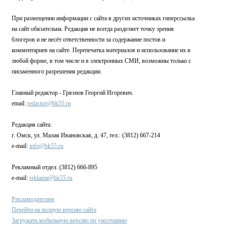
При размещении информации с сайта в других источниках гиперссылка
на сайт обязательна. Редакция не всегда разделяет точку зрения
блогеров и не несёт ответственности за содержание постов и
комментариев на сайте. Перепечатка материалов и использование их в
любой форме, в том числе и в электронных СМИ, возможны только с
письменного разрешения редакции.
Главный редактор - Грязнов Георгий Игоревич.
email:
redactor@bk55.ru
Редакция сайта:
г. Омск, ул. Малая Ивановская, д. 47, тел.: (3812) 667-214
e-mail:
info@bk55.ru
Рекламный отдел: (3812) 666-895
e-mail:
reklama@bk55.ru
Рекламодателям
Перейти на полную версию сайта
Загружать мобильную версию по умолчанию