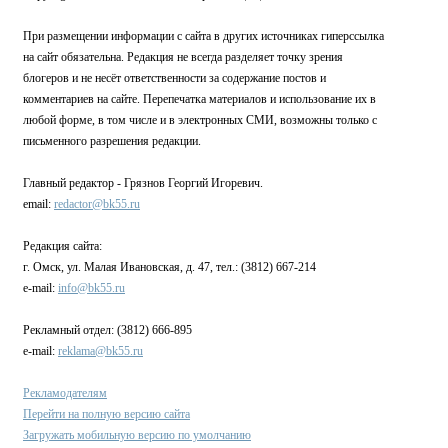
При размещении информации с сайта в других источниках гиперссылка
на сайт обязательна. Редакция не всегда разделяет точку зрения
блогеров и не несёт ответственности за содержание постов и
комментариев на сайте. Перепечатка материалов и использование их в
любой форме, в том числе и в электронных СМИ, возможны только с
письменного разрешения редакции.
Главный редактор - Грязнов Георгий Игоревич.
email:
redactor@bk55.ru
Редакция сайта:
г. Омск, ул. Малая Ивановская, д. 47, тел.: (3812) 667-214
e-mail:
info@bk55.ru
Рекламный отдел: (3812) 666-895
e-mail:
reklama@bk55.ru
Рекламодателям
Перейти на полную версию сайта
Загружать мобильную версию по умолчанию