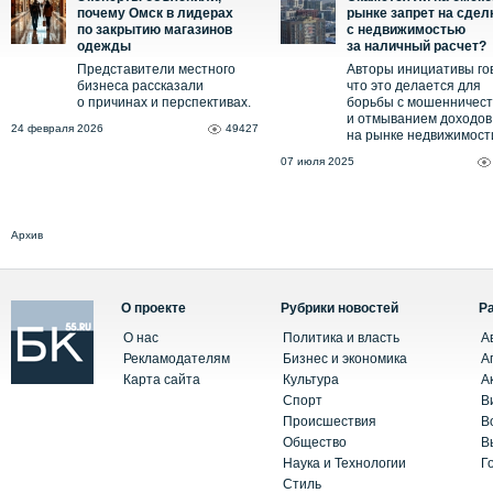
почему Омск в лидерах
рынке запрет на сдел
по закрытию магазинов
с недвижимостью
одежды
за наличный расчет?
Представители местного
Авторы инициативы го
бизнеса рассказали
что это делается для
о причинах и перспективах.
борьбы с мошенничес
и отмыванием доходов
24 февраля 2026
49427
на рынке недвижимост
07 июля 2025
Архив
О проекте
Рубрики новостей
Р
О нас
Политика и власть
А
Рекламодателям
Бизнес и экономика
А
Карта сайта
Культура
А
Спорт
В
Происшествия
В
Общество
В
Наука и Технологии
Г
Стиль