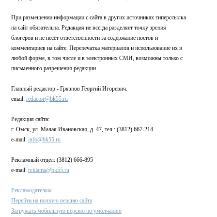
При размещении информации с сайта в других источниках гиперссылка
на сайт обязательна. Редакция не всегда разделяет точку зрения
блогеров и не несёт ответственности за содержание постов и
комментариев на сайте. Перепечатка материалов и использование их в
любой форме, в том числе и в электронных СМИ, возможны только с
письменного разрешения редакции.
Главный редактор - Грязнов Георгий Игоревич.
email:
redactor@bk55.ru
Редакция сайта:
г. Омск, ул. Малая Ивановская, д. 47, тел.: (3812) 667-214
e-mail:
info@bk55.ru
Рекламный отдел: (3812) 666-895
e-mail:
reklama@bk55.ru
Рекламодателям
Перейти на полную версию сайта
Загружать мобильную версию по умолчанию