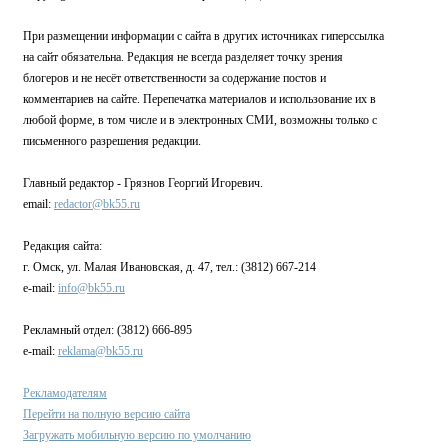
При размещении информации с сайта в других источниках гиперссылка
на сайт обязательна. Редакция не всегда разделяет точку зрения
блогеров и не несёт ответственности за содержание постов и
комментариев на сайте. Перепечатка материалов и использование их в
любой форме, в том числе и в электронных СМИ, возможны только с
письменного разрешения редакции.
Главный редактор - Грязнов Георгий Игоревич.
email:
redactor@bk55.ru
Редакция сайта:
г. Омск, ул. Малая Ивановская, д. 47, тел.: (3812) 667-214
e-mail:
info@bk55.ru
Рекламный отдел: (3812) 666-895
e-mail:
reklama@bk55.ru
Рекламодателям
Перейти на полную версию сайта
Загружать мобильную версию по умолчанию