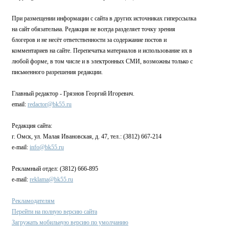
При размещении информации с сайта в других источниках гиперссылка
на сайт обязательна. Редакция не всегда разделяет точку зрения
блогеров и не несёт ответственности за содержание постов и
комментариев на сайте. Перепечатка материалов и использование их в
любой форме, в том числе и в электронных СМИ, возможны только с
письменного разрешения редакции.
Главный редактор - Грязнов Георгий Игоревич.
email:
redactor@bk55.ru
Редакция сайта:
г. Омск, ул. Малая Ивановская, д. 47, тел.: (3812) 667-214
e-mail:
info@bk55.ru
Рекламный отдел: (3812) 666-895
e-mail:
reklama@bk55.ru
Рекламодателям
Перейти на полную версию сайта
Загружать мобильную версию по умолчанию