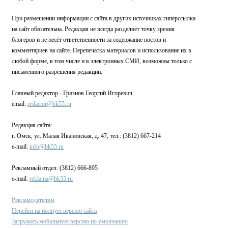
При размещении информации с сайта в других источниках гиперссылка
на сайт обязательна. Редакция не всегда разделяет точку зрения
блогеров и не несёт ответственности за содержание постов и
комментариев на сайте. Перепечатка материалов и использование их в
любой форме, в том числе и в электронных СМИ, возможны только с
письменного разрешения редакции.
Главный редактор - Грязнов Георгий Игоревич.
email:
redactor@bk55.ru
Редакция сайта:
г. Омск, ул. Малая Ивановская, д. 47, тел.: (3812) 667-214
e-mail:
info@bk55.ru
Рекламный отдел: (3812) 666-895
e-mail:
reklama@bk55.ru
Рекламодателям
Перейти на полную версию сайта
Загружать мобильную версию по умолчанию