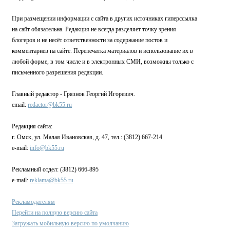
При размещении информации с сайта в других источниках гиперссылка
на сайт обязательна. Редакция не всегда разделяет точку зрения
блогеров и не несёт ответственности за содержание постов и
комментариев на сайте. Перепечатка материалов и использование их в
любой форме, в том числе и в электронных СМИ, возможны только с
письменного разрешения редакции.
Главный редактор - Грязнов Георгий Игоревич.
email:
redactor@bk55.ru
Редакция сайта:
г. Омск, ул. Малая Ивановская, д. 47, тел.: (3812) 667-214
e-mail:
info@bk55.ru
Рекламный отдел: (3812) 666-895
e-mail:
reklama@bk55.ru
Рекламодателям
Перейти на полную версию сайта
Загружать мобильную версию по умолчанию