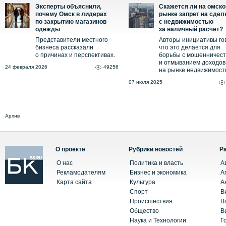
Эксперты объяснили,
Скажется ли на омск
почему Омск в лидерах
рынке запрет на сдел
по закрытию магазинов
с недвижимостью
одежды
за наличный расчет?
Представители местного
Авторы инициативы го
бизнеса рассказали
что это делается для
о причинах и перспективах.
борьбы с мошенничес
и отмыванием доходов
24 февраля 2026
49256
на рынке недвижимост
07 июля 2025
Архив
О проекте
Рубрики новостей
Р
О нас
Политика и власть
А
Рекламодателям
Бизнес и экономика
А
Карта сайта
Культура
А
Спорт
В
Происшествия
В
Общество
В
Наука и Технологии
Г