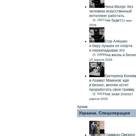
Нина Мазур: без
человека искусственный
интеллект работать
18271
не будет
21 мая
2026
Егор Алёшин:
я беру лучшее из спорта
и перекладываю это
24690
на жизнь и бизне
15 апреля 2026
Екатерина Конев
и Азамат Макенов: идя
в бизнес, многие хотят
проработать свою травму,
26244
не зная этого
07
апреля 2026
Архив
Украина. Спецоперация
Главврач Омского