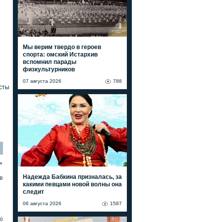
Мы верим твердо в героев
спорта: омский Истархив
вспомнил парады
физкультурников
07 августа 2026
788
сты
»
»
Надежда Бабкина призналась, за
е
какими певцами новой волны она
следит
06 августа 2026
1587
0