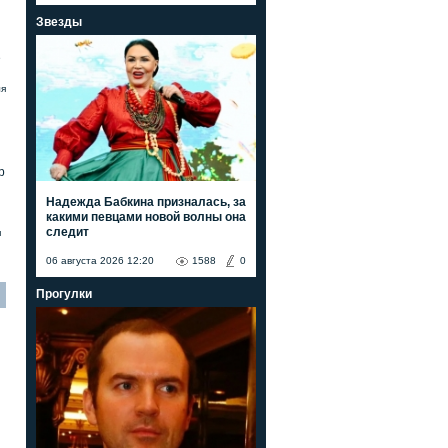
Звезды
е
ля
р
Надежда Бабкина призналась, за
какими певцами новой волны она
следит
я
06 августа 2026 12:20
1588
0
Прогулки