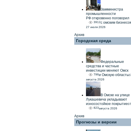
Замминистра
промышленности
РФ откровенно поговорил
3912
с омским бизнесо
27 июля 2026
Архив
Городская среда
Федеральные
средства и частные
инвестиции меняют Омск
796
и Омскую область
0
августа 2026
В Омске на улице
Лукашевича укладывают
износостойкое покрытие
0
823
августа 2026
Архив
Прогнозы и версии