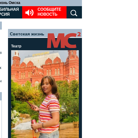
изнь Омска
БИЛЬНАЯ
СООБЩИТЕ
РСИЯ
НОВОСТЬ
Светская жизнь
Театр
8
»
к
4