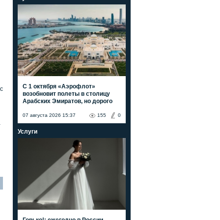
С 1 октября «Аэрофлот»
с
возобновит полеты в столицу
Арабских Эмиратов, но дорого
07 августа 2026 15:37
155
0
а
Услуги
Горько!: ежегодно в России