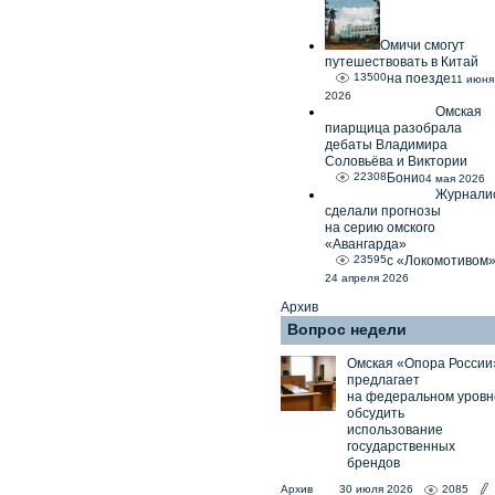
Омичи смогут
путешествовать в Китай
13500
на поезде
11 июня
2026
Омская
пиарщица разобрала
дебаты Владимира
Соловьёва и Виктории
22308
Бони
04 мая 2026
Журнали
сделали прогнозы
на серию омского
«Авангарда»
23595
с «Локомотивом
24 апреля 2026
Архив
Вопрос недели
Омская «Опора России
предлагает
на федеральном уровн
обсудить
использование
государственных
брендов
Архив
30 июля 2026
2085