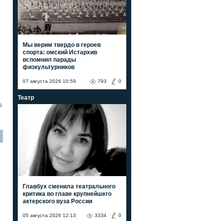
Мы верим твердо в героев
спорта: омский Истархив
вспомнил парады
физкультурников
07 августа 2026 10:59
793
0
Театр
0
Главбух сменила театрального
критика во главе крупнейшего
актерского вуза России
05 августа 2026 12:13
3334
0