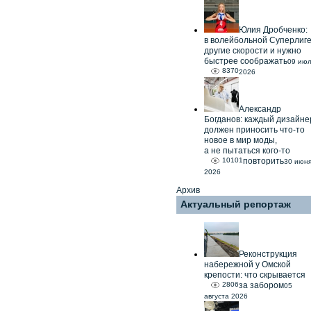
Юлия Дробченко:
в волейбольной Суперлиг
другие скорости и нужно
быстрее соображать
09 ию
8370
2026
Александр
Богданов: каждый дизайне
должен приносить что-то
новое в мир моды,
а не пытаться кого-то
10101
повторить
30 июн
2026
Архив
Актуальный репортаж
Реконструкция
набережной у Омской
крепости: что скрывается
2806
за забором
05
августа 2026