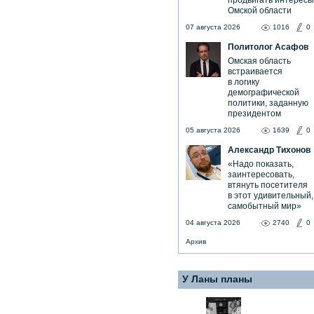
продвигать интересы
Омской области
07 августа 2026
1016
0
Политолог Асафов
Омская область
встраивается
в логику
демографической
политики, заданную
президентом
05 августа 2026
1639
0
Александр Тихонов
«Надо показать,
заинтересовать,
втянуть посетителя
в этот удивительный,
самобытный мир»
04 августа 2026
2740
0
Архив
У Ланы планы