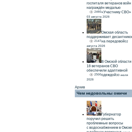
госпиталя ветеранов войн
награждён медалью
2460
«Участнику СВО»
03 августа 2026
Омская область
поддерживает десантнико
2147
на передовой
02
августа 2026
В Омской области
18 ветеранов СВО
обеспечили адаптивной
2500
одеждой
30 июля
2026
Архив
Чем недовольны омичи
Губернатор
поручил решить
проблемные вопросы
с водоснабжением в Омске