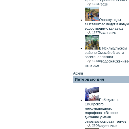
и районах региона
15 июня
13237
2026
Откачку воды
в Осташково ведут в новую
водоотводную канаву
11
13779
июня 2026
В Исилькульском
районе Омской области
восстанавливают
13730
водоснабжение
1
июня 2026
Архив
Интервью дня
Победитель
Сибирского
международного
марафона: «Второе
дыхание у меня
открывалось раза три»
01
2966
августа 2026