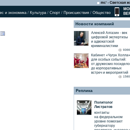
mc
- Светская ж
2
МО
ес и экономика
/
Культура
/
Спорт
/
Происшествия
/
Общество
ВЕ
Новости компаний
Алексей Алгазин ⁃ век
цифровой экспертизы
и адвокатской
криминалистики
9366
Кабинет «Чугун Холла
для особых событий:
от дружеских посидело
до корпоративных
встреч и мероприятий
1580
Реплика
Политолог
Листратов
контакты
на федеральном
уровне помогают
губернатору