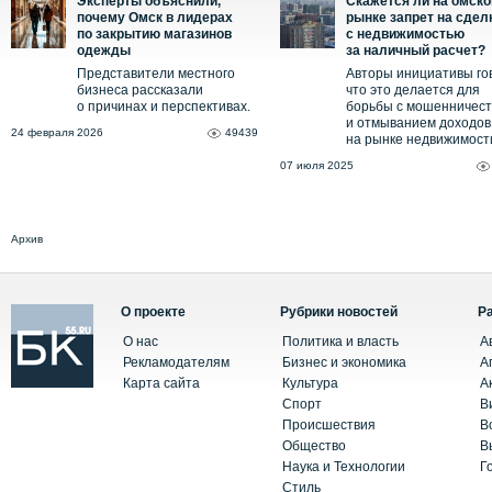
Эксперты объяснили,
Скажется ли на омск
почему Омск в лидерах
рынке запрет на сдел
по закрытию магазинов
с недвижимостью
одежды
за наличный расчет?
Представители местного
Авторы инициативы го
бизнеса рассказали
что это делается для
о причинах и перспективах.
борьбы с мошенничес
и отмыванием доходов
24 февраля 2026
49439
на рынке недвижимост
07 июля 2025
Архив
О проекте
Рубрики новостей
Р
О нас
Политика и власть
А
Рекламодателям
Бизнес и экономика
А
Карта сайта
Культура
А
Спорт
В
Происшествия
В
Общество
В
Наука и Технологии
Г
Стиль