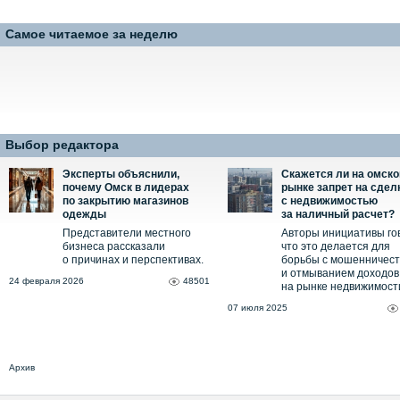
Самое читаемое за неделю
Выбор редактора
Эксперты объяснили,
Скажется ли на омск
почему Омск в лидерах
рынке запрет на сдел
по закрытию магазинов
с недвижимостью
одежды
за наличный расчет?
Представители местного
Авторы инициативы го
бизнеса рассказали
что это делается для
о причинах и перспективах.
борьбы с мошенничес
и отмыванием доходов
24 февраля 2026
48501
на рынке недвижимост
07 июля 2025
Архив