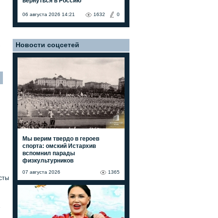
вернуться в Россию"
06 августа 2026 14:21
1632
0
Новости соцсетей
7
Мы верим твердо в героев
спорта: омский Истархив
вспомнил парады
физкультурников
07 августа 2026
1365
сты
»