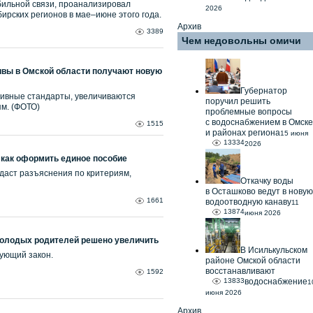
бильной связи, проанализировал
2026
ирских регионов в мае–июне этого года.
Архив
3389
Чем недовольны омичи
вы в Омской области получают новую
Губернатор
ивные стандарты, увеличиваются
поручил решить
м. (ФОТО)
проблемные вопросы
с водоснабжением в Омске
1515
и районах региона
15 июня
13334
2026
 как оформить единое пособие
аст разъяснения по критериям,
Откачку воды
в Осташково ведут в новую
1661
водоотводную канаву
11
13874
июня 2026
олодых родителей решено увеличить
В Исилькульском
ующий закон.
районе Омской области
восстанавливают
1592
13833
водоснабжение
1
июня 2026
Архив