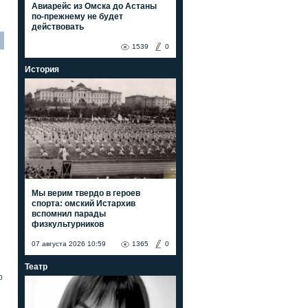
Авиарейс из Омска до Астаны
по-прежнему не будет
действовать
1539
0
История
Мы верим твердо в героев
спорта: омский Истархив
вспомнил парады
физкультурников
07 августа 2026 10:59
1365
0
Театр
0