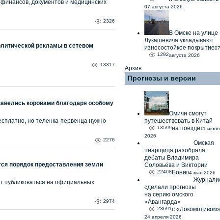
финансов, документов и медицинских
07 августа 2026
2326
В Омске на улице
Лукашевича укладывают
олитической рекламы в сетевом
износостойкое покрытие
0
1292
августа 2026
13317
Архив
Прогнозы и версии
завелись коровами благодаря особому
Омичи смогут
сплатно, но теленка-первенца нужно
путешествовать в Китай
13599
на поезде
11 июня
2026
2276
Омская
пиарщица разобрала
дебаты Владимира
тся порядок предоставления земли
Соловьёва и Виктории
22408
Бони
04 мая 2026
Журнали
дут публиковаться на официальных
сделали прогнозы
на серию омского
2974
«Авангарда»
23691
с «Локомотивом
24 апреля 2026