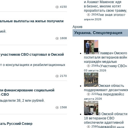
и Азамат Макенов: идя
в бизнес, многие хотят
4150
проработать свою травму,
26342
не зная этого
07
апреля 2026
циальные выплаты на жилье получили
Архив
мей.
Украина. Спецоперация
1608
Главврач Омского
 участников СВО стартовал в Омской
госпиталя ветеранов войн
награждён медалью
т о консультациях и реабилитационных
2549
«Участнику СВО»
03 августа 2026
2170
Омская область
поддерживает десантнико
ли финансирование социальной
2233
на передовой
в СВО
02
августа 2026
выделили 38, 2 млн рублей.
1568
В Омской области
18 ветеранов СВО
обеспечили адаптивной
чать Русский Север
2580
одеждой
30 июля