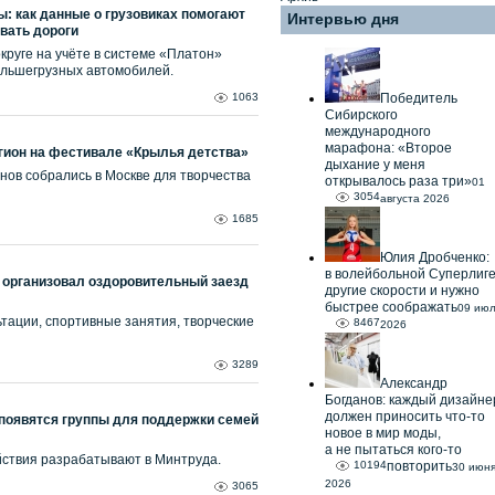
: как данные о грузовиках помогают
Интервью дня
вать дороги
руге на учёте в системе «Платон»
ольшегрузных автомобилей.
1063
Победитель
Сибирского
международного
марафона: «Второе
гион на фестивале «Крылья детства»
дыхание у меня
нов собрались в Москве для творчества
открывалось раза три»
01
3054
августа 2026
1685
Юлия Дробченко:
в волейбольной Суперлиг
 организовал оздоровительный заезд
другие скорости и нужно
быстрее соображать
09 ию
тации, спортивные занятия, творческие
8467
2026
3289
Александр
Богданов: каждый дизайне
должен приносить что-то
 появятся группы для поддержки семей
новое в мир моды,
а не пытаться кого-то
ствия разрабатывают в Минтруда.
10194
повторить
30 июн
2026
3065