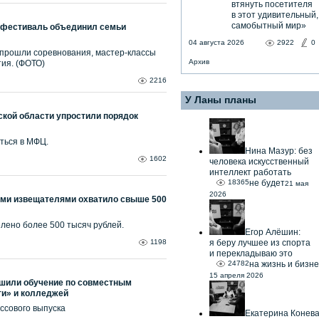
втянуть посетителя
в этот удивительный,
самобытный мир»
 фестиваль объединил семьи
04 августа 2026
2922
0
 прошли соревнования, мастер-классы
Архив
ия. (ФОТО)
2216
У Ланы планы
кой области упростили порядок
ться в МФЦ.
Нина Мазур: без
1602
человека искусственный
интеллект работать
18365
не будет
21 мая
2026
ми извещателями охватило свыше 500
елено более 500 тысяч рублей.
Егор Алёшин:
1198
я беру лучшее из спорта
и перекладываю это
24782
на жизнь и бизне
15 апреля 2026
ршили обучение по совместным
и» и колледжей
ссового выпуска
Екатерина Конев