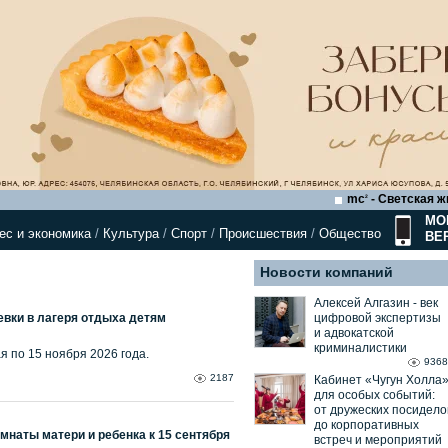
mc
- Светская ж
2
МО
ес и экономика
/
Культура
/
Спорт
/
Происшествия
/
Общество
ВЕ
Новости компаний
Алексей Алгазин ⁃ век
вки в лагеря отдыха детям
цифровой экспертизы
и адвокатской
криминалистики
я по 15 ноября 2026 года.
9368
2187
Кабинет «Чугун Холла
для особых событий:
от дружеских посидело
до корпоративных
омнаты матери и ребенка к 15 сентября
встреч и мероприятий