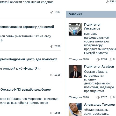
1581
Омской области превышают средние
1507
Реплика
Политолог
ревнования по керлингу для семей
Листратов
контакты
ли семьи участников СВО на льду
на федеральном
О)
уровне помогают
губернатору
2658
продвигать интересы
Омской области
крыли Кадровый центр, где помогают
07 августа 2026
1248
0
Политолог Асафов
т женский клуб «Новая Я».
Омская область
1918
встраивается
в логику
демографической
политики, заданную
 Омского НПЗ выработала более
президентом
05 августа 2026
1747
0
ского НПЗ Кирилла Морозова, снижение
один из важнейших приоритетов
Александр Тихонов
«Надо показать,
1585
заинтересовать,