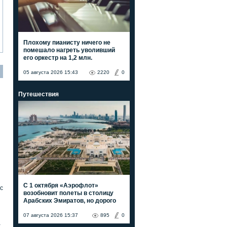
Плохому пианисту ничего не
помешало нагреть уволивший
его оркестр на 1,2 млн.
05 августа 2026 15:43
2220
0
Путешествия
С 1 октября «Аэрофлот»
с
возобновит полеты в столицу
Арабских Эмиратов, но дорого
07 августа 2026 15:37
895
0
а