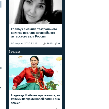
Главбух сменила театрального
критика во главе крупнейшего
актерского вуза России
05 августа 2026 12:13
3610
0
Звезды
е
ля
р
Надежда Бабкина призналась, за
какими певцами новой волны она
следит
я