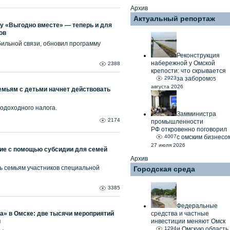
Архив
Актуальный репортаж
у «Выгодно вместе» — теперь и для
ов
бильной связи, обновил программу
Реконструкция
набережной у Омской
2388
крепости: что скрывается
2923
за забором
05
августа 2026
емьям с детьми начнет действовать
подоходного налога.
Замминистра
2174
промышленности
РФ откровенно поговорил
4007
с омским бизнесо
27 июля 2026
ие с помощью субсидии для семей
Архив
ь семьям участников специальной
Городская среда
3385
Федеральные
а» в Омске: две тысячи мероприятий
средства и частные
й
инвестиции меняют Омск
1294
и Омскую область