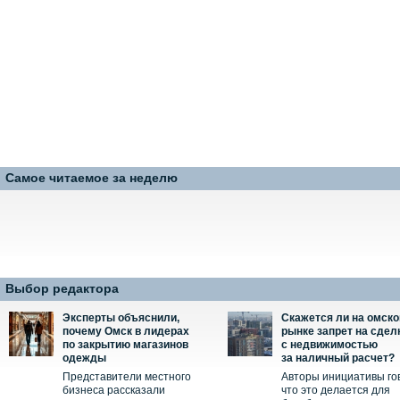
Самое читаемое за неделю
Выбор редактора
Эксперты объяснили,
Скажется ли на омск
почему Омск в лидерах
рынке запрет на сдел
по закрытию магазинов
с недвижимостью
одежды
за наличный расчет?
Представители местного
Авторы инициативы го
бизнеса рассказали
что это делается для