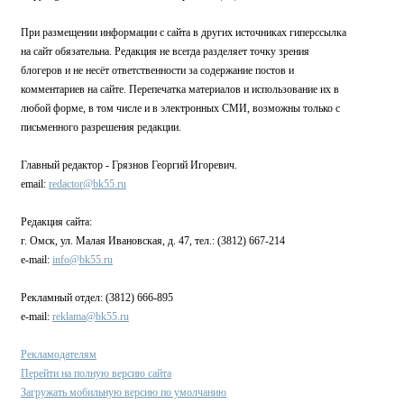
При размещении информации с сайта в других источниках гиперссылка
на сайт обязательна. Редакция не всегда разделяет точку зрения
блогеров и не несёт ответственности за содержание постов и
комментариев на сайте. Перепечатка материалов и использование их в
любой форме, в том числе и в электронных СМИ, возможны только с
письменного разрешения редакции.
Главный редактор - Грязнов Георгий Игоревич.
email:
redactor@bk55.ru
Редакция сайта:
г. Омск, ул. Малая Ивановская, д. 47, тел.: (3812) 667-214
e-mail:
info@bk55.ru
Рекламный отдел: (3812) 666-895
e-mail:
reklama@bk55.ru
Рекламодателям
Перейти на полную версию сайта
Загружать мобильную версию по умолчанию