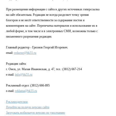
При размещении информации с сайта в других источниках гиперссылка
на сайт обязательна. Редакция не всегда разделяет точку зрения
блогеров и не несёт ответственности за содержание постов и
комментариев на сайте. Перепечатка материалов и использование их в
любой форме, в том числе и в электронных СМИ, возможны только с
письменного разрешения редакции.
Главный редактор - Грязнов Георгий Игоревич.
email:
redactor@bk55.ru
Редакция сайта:
г. Омск, ул. Малая Ивановская, д. 47, тел.: (3812) 667-214
e-mail:
info@bk55.ru
Рекламный отдел: (3812) 666-895
e-mail:
reklama@bk55.ru
Рекламодателям
Перейти на полную версию сайта
Загружать мобильную версию по умолчанию