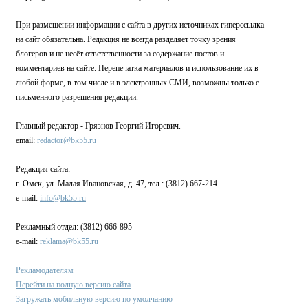
При размещении информации с сайта в других источниках гиперссылка
на сайт обязательна. Редакция не всегда разделяет точку зрения
блогеров и не несёт ответственности за содержание постов и
комментариев на сайте. Перепечатка материалов и использование их в
любой форме, в том числе и в электронных СМИ, возможны только с
письменного разрешения редакции.
Главный редактор - Грязнов Георгий Игоревич.
email:
redactor@bk55.ru
Редакция сайта:
г. Омск, ул. Малая Ивановская, д. 47, тел.: (3812) 667-214
e-mail:
info@bk55.ru
Рекламный отдел: (3812) 666-895
e-mail:
reklama@bk55.ru
Рекламодателям
Перейти на полную версию сайта
Загружать мобильную версию по умолчанию