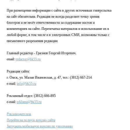
При размещении информации с сайта в других источниках гиперссылка
на сайт обязательна. Редакция не всегда разделяет точку зрения
блогеров и не несёт ответственности за содержание постов и
комментариев на сайте. Перепечатка материалов и использование их в
любой форме, в том числе и в электронных СМИ, возможны только с
письменного разрешения редакции.
Главный редактор - Грязнов Георгий Игоревич.
email:
redactor@bk55.ru
Редакция сайта:
г. Омск, ул. Малая Ивановская, д. 47, тел.: (3812) 667-214
e-mail:
info@bk55.ru
Рекламный отдел: (3812) 666-895
e-mail:
reklama@bk55.ru
Рекламодателям
Перейти на полную версию сайта
Загружать мобильную версию по умолчанию