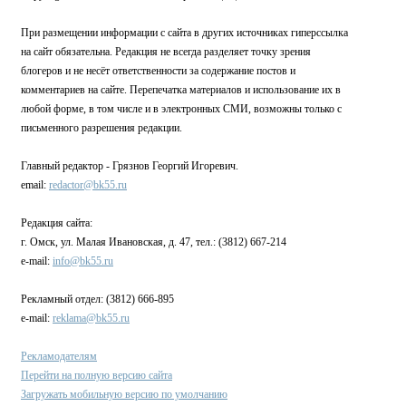
При размещении информации с сайта в других источниках гиперссылка
на сайт обязательна. Редакция не всегда разделяет точку зрения
блогеров и не несёт ответственности за содержание постов и
комментариев на сайте. Перепечатка материалов и использование их в
любой форме, в том числе и в электронных СМИ, возможны только с
письменного разрешения редакции.
Главный редактор - Грязнов Георгий Игоревич.
email:
redactor@bk55.ru
Редакция сайта:
г. Омск, ул. Малая Ивановская, д. 47, тел.: (3812) 667-214
e-mail:
info@bk55.ru
Рекламный отдел: (3812) 666-895
e-mail:
reklama@bk55.ru
Рекламодателям
Перейти на полную версию сайта
Загружать мобильную версию по умолчанию