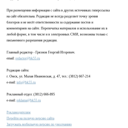
При размещении информации с сайта в других источниках гиперссылка
на сайт обязательна. Редакция не всегда разделяет точку зрения
блогеров и не несёт ответственности за содержание постов и
комментариев на сайте. Перепечатка материалов и использование их в
любой форме, в том числе и в электронных СМИ, возможны только с
письменного разрешения редакции.
Главный редактор - Грязнов Георгий Игоревич.
email:
redactor@bk55.ru
Редакция сайта:
г. Омск, ул. Малая Ивановская, д. 47, тел.: (3812) 667-214
e-mail:
info@bk55.ru
Рекламный отдел: (3812) 666-895
e-mail:
reklama@bk55.ru
Рекламодателям
Перейти на полную версию сайта
Загружать мобильную версию по умолчанию