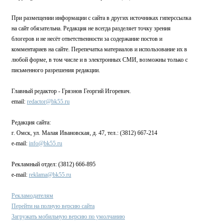
При размещении информации с сайта в других источниках гиперссылка
на сайт обязательна. Редакция не всегда разделяет точку зрения
блогеров и не несёт ответственности за содержание постов и
комментариев на сайте. Перепечатка материалов и использование их в
любой форме, в том числе и в электронных СМИ, возможны только с
письменного разрешения редакции.
Главный редактор - Грязнов Георгий Игоревич.
email:
redactor@bk55.ru
Редакция сайта:
г. Омск, ул. Малая Ивановская, д. 47, тел.: (3812) 667-214
e-mail:
info@bk55.ru
Рекламный отдел: (3812) 666-895
e-mail:
reklama@bk55.ru
Рекламодателям
Перейти на полную версию сайта
Загружать мобильную версию по умолчанию