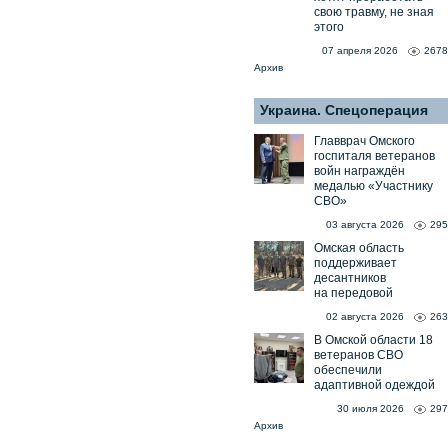
свою травму, не зная
этого
07 апреля 2026
2678
Архив
Украина. Спецоперация
Главврач Омского
госпиталя ветеранов
войн награждён
медалью «Участнику
СВО»
03 августа 2026
295
Омская область
поддерживает
десантников
на передовой
02 августа 2026
263
В Омской области 18
ветеранов СВО
обеспечили
адаптивной одеждой
30 июля 2026
297
Архив