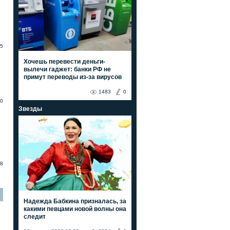
5
Хочешь перевести деньги-
вылечи гаджет: банки РФ не
примут переводы из-за вирусов
1483
0
0
Звезды
8
Надежда Бабкина призналась, за
какими певцами новой волны она
следит