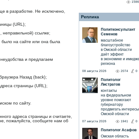
1586
е в разработке. Не исключено,
Реплика
аницы (URL);
Политконсультант
 неправильной) ссылке;
Семенов
масштабное
 было на сайте или она была
благоустройство
в Омской области
даёт эффект
в экономике и имидж
неудобства и предлагаем
региона
08 августа 2026
2074
0
браузера Назад (back);
Политолог
Листратов
дреса страницы (URL);
контакты
на федеральном
уровне помогают
иском по сайту.
губернатору
продвигать интересы
Омской области
нного адреса страницы и считаете,
не, пожалуйста, сообщите нам об
07 августа 2026
1941
0
Политолог Асафов
Омская область