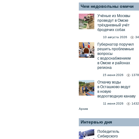
Чем недовольны омичи
Учёные из Москвы
проведут в Омске
трёхдневный учёт
бродячих собак
10 августа 2026
34
Губернатор поручил
решить проблемные
вопросы
с водоснабжением
в Омске и районах
региона
15 июня 2026
1378
Откачку воды
в Осташково ведут
в новую
водоотводную канаву
11 июня 2026
1432
Архив
Интервью дня
Победитель
Сибирского