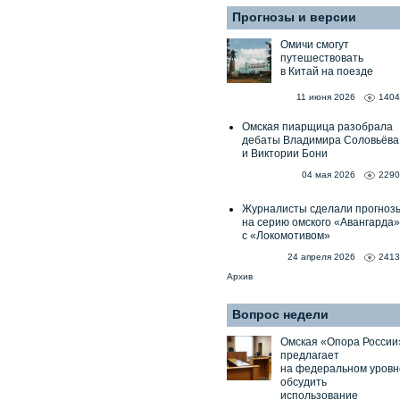
Прогнозы и версии
Омичи смогут
путешествовать
в Китай на поезде
11 июня 2026
1404
Омская пиарщица разобрала
дебаты Владимира Соловьёва
и Виктории Бони
04 мая 2026
2290
Журналисты сделали прогноз
на серию омского «Авангарда»
с «Локомотивом»
24 апреля 2026
2413
Архив
Вопрос недели
Омская «Опора России
предлагает
на федеральном уровн
обсудить
использование