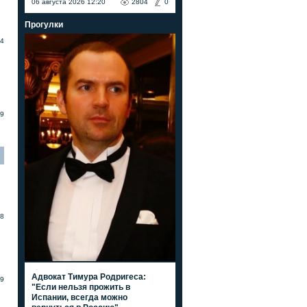
06 августа 2026 12:20
2804
0
Прогулки
4
9
8
Адвокат Тимура Родригеса:
9
"Если нельзя прожить в
Испании, всегда можно