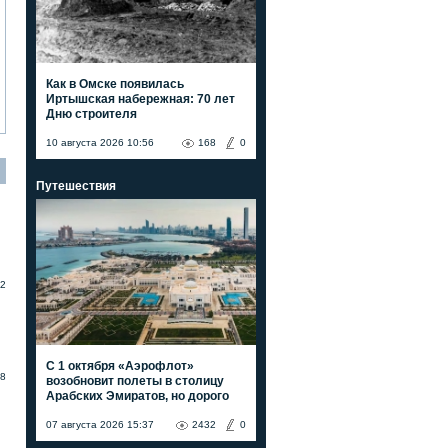
Как в Омске появилась
Иртышская набережная: 70 лет
Дню строителя
10 августа 2026 10:56
168
0
Путешествия
2
С 1 октября «Аэрофлот»
8
возобновит полеты в столицу
Арабских Эмиратов, но дорого
07 августа 2026 15:37
2432
0