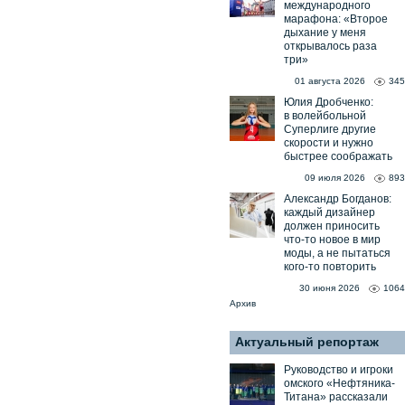
международного
марафона: «Второе
дыхание у меня
открывалось раза
три»
01 августа 2026
345
Юлия Дробченко:
в волейбольной
Суперлиге другие
скорости и нужно
быстрее соображать
09 июля 2026
893
Александр Богданов:
каждый дизайнер
должен приносить
что-то новое в мир
моды, а не пытаться
кого-то повторить
30 июня 2026
1064
Архив
Актуальный репортаж
Руководство и игроки
омского «Нефтяника-
Титана» рассказали