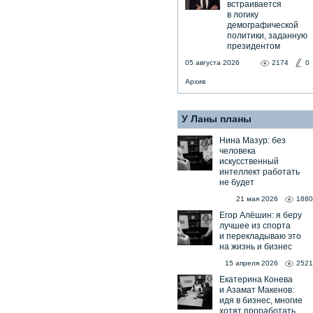
встраивается
в логику
демографической
политики, заданную
президентом
05 августа 2026
2174
0
Архив
У Ланы планы
Нина Мазур: без
человека
искусственный
интеллект работать
не будет
21 мая 2026
1880
Егор Алёшин: я беру
лучшее из спорта
и перекладываю это
на жизнь и бизнес
15 апреля 2026
2521
Екатерина Конева
и Азамат Макенов:
идя в бизнес, многие
хотят проработать