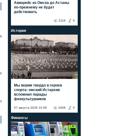
Авиарейс из Омска до Астаны
по-прежнему не будет
действовать
2116
0
История
9
0
Мы верим твердо в героев
спорта: омский Истархив
вспомнил парады
физкультурников
3
07 августа 2026 10:59
2408
0
Финансы