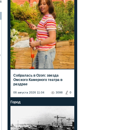
6
е
Собралась в Ozon: звезда
Омского Камерного театра в
раздрае
06 августа 2026 11:04
3098
0
Город