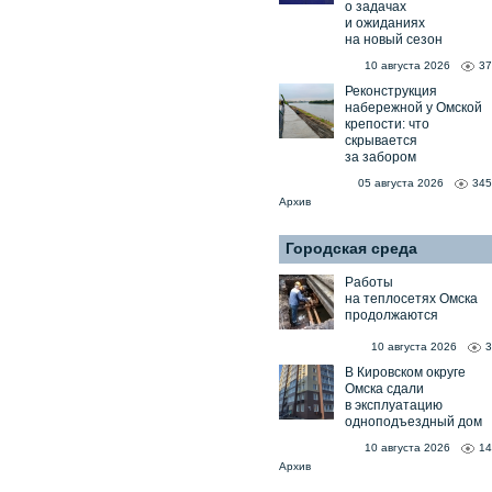
о задачах
и ожиданиях
на новый сезон
10 августа 2026
37
Реконструкция
набережной у Омской
крепости: что
скрывается
за забором
05 августа 2026
345
Архив
Городская среда
Работы
на теплосетях Омска
продолжаются
10 августа 2026
3
В Кировском округе
Омска сдали
в эксплуатацию
одноподъездный дом
10 августа 2026
14
Архив