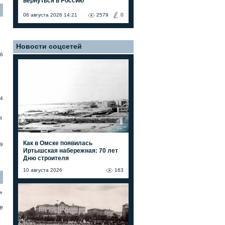
вернуться в Россию"
06 августа 2026 14:21
2579
0
Новости соцсетей
6
4
ы
Как в Омске появилась
9
Иртышская набережная: 70 лет
Дню строителя
10 августа 2026
163
»
е