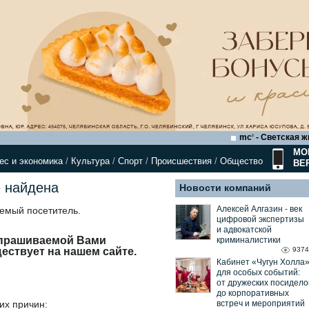
mc
- Светская ж
2
МО
ес и экономика
/
Культура
/
Спорт
/
Происшествия
/
Общество
ВЕ
 найдена
Новости компаний
Алексей Алгазин ⁃ век
аемый посетитель.
цифровой экспертизы
и адвокатской
апрашиваемой Вами
криминалистики
9374
ествует на нашем сайте.
Кабинет «Чугун Холла
для особых событий:
от дружеских посидело
до корпоративных
встреч и мероприятий
их причин: