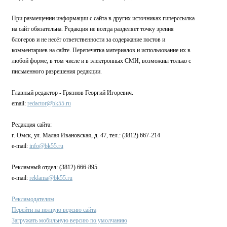
При размещении информации с сайта в других источниках гиперссылка
на сайт обязательна. Редакция не всегда разделяет точку зрения
блогеров и не несёт ответственности за содержание постов и
комментариев на сайте. Перепечатка материалов и использование их в
любой форме, в том числе и в электронных СМИ, возможны только с
письменного разрешения редакции.
Главный редактор - Грязнов Георгий Игоревич.
email:
redactor@bk55.ru
Редакция сайта:
г. Омск, ул. Малая Ивановская, д. 47, тел.: (3812) 667-214
e-mail:
info@bk55.ru
Рекламный отдел: (3812) 666-895
e-mail:
reklama@bk55.ru
Рекламодателям
Перейти на полную версию сайта
Загружать мобильную версию по умолчанию