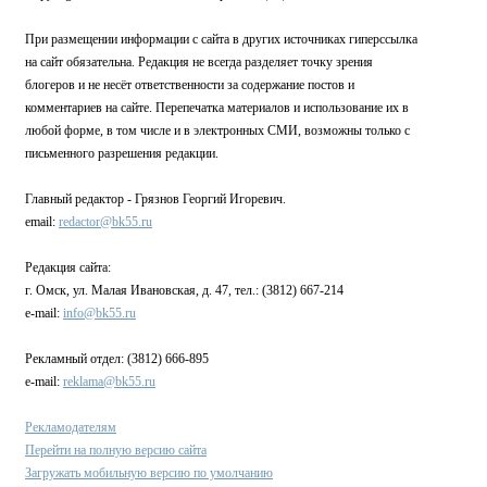
При размещении информации с сайта в других источниках гиперссылка
на сайт обязательна. Редакция не всегда разделяет точку зрения
блогеров и не несёт ответственности за содержание постов и
комментариев на сайте. Перепечатка материалов и использование их в
любой форме, в том числе и в электронных СМИ, возможны только с
письменного разрешения редакции.
Главный редактор - Грязнов Георгий Игоревич.
email:
redactor@bk55.ru
Редакция сайта:
г. Омск, ул. Малая Ивановская, д. 47, тел.: (3812) 667-214
e-mail:
info@bk55.ru
Рекламный отдел: (3812) 666-895
e-mail:
reklama@bk55.ru
Рекламодателям
Перейти на полную версию сайта
Загружать мобильную версию по умолчанию