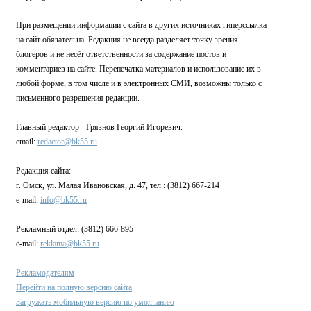
При размещении информации с сайта в других источниках гиперссылка
на сайт обязательна. Редакция не всегда разделяет точку зрения
блогеров и не несёт ответственности за содержание постов и
комментариев на сайте. Перепечатка материалов и использование их в
любой форме, в том числе и в электронных СМИ, возможны только с
письменного разрешения редакции.
Главный редактор - Грязнов Георгий Игоревич.
email:
redactor@bk55.ru
Редакция сайта:
г. Омск, ул. Малая Ивановская, д. 47, тел.: (3812) 667-214
e-mail:
info@bk55.ru
Рекламный отдел: (3812) 666-895
e-mail:
reklama@bk55.ru
Рекламодателям
Перейти на полную версию сайта
Загружать мобильную версию по умолчанию