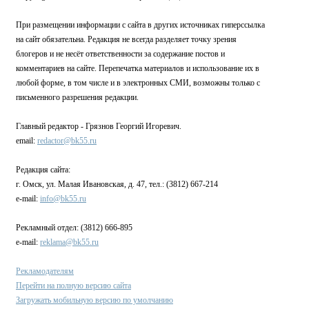
При размещении информации с сайта в других источниках гиперссылка
на сайт обязательна. Редакция не всегда разделяет точку зрения
блогеров и не несёт ответственности за содержание постов и
комментариев на сайте. Перепечатка материалов и использование их в
любой форме, в том числе и в электронных СМИ, возможны только с
письменного разрешения редакции.
Главный редактор - Грязнов Георгий Игоревич.
email:
redactor@bk55.ru
Редакция сайта:
г. Омск, ул. Малая Ивановская, д. 47, тел.: (3812) 667-214
e-mail:
info@bk55.ru
Рекламный отдел: (3812) 666-895
e-mail:
reklama@bk55.ru
Рекламодателям
Перейти на полную версию сайта
Загружать мобильную версию по умолчанию