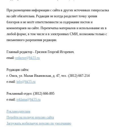
При размещении информации с сайта в других источниках гиперссылка
на сайт обязательна. Редакция не всегда разделяет точку зрения
блогеров и не несёт ответственности за содержание постов и
комментариев на сайте. Перепечатка материалов и использование их в
любой форме, в том числе и в электронных СМИ, возможны только с
письменного разрешения редакции.
Главный редактор - Грязнов Георгий Игоревич.
email:
redactor@bk55.ru
Редакция сайта:
г. Омск, ул. Малая Ивановская, д. 47, тел.: (3812) 667-214
e-mail:
info@bk55.ru
Рекламный отдел: (3812) 666-895
e-mail:
reklama@bk55.ru
Рекламодателям
Перейти на полную версию сайта
Загружать мобильную версию по умолчанию