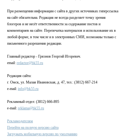
При размещении информации с сайта в других источниках гиперссылка
на сайт обязательна. Редакция не всегда разделяет точку зрения
блогеров и не несёт ответственности за содержание постов и
комментариев на сайте. Перепечатка материалов и использование их в
любой форме, в том числе и в электронных СМИ, возможны только с
письменного разрешения редакции.
Главный редактор - Грязнов Георгий Игоревич.
email:
redactor@bk55.ru
Редакция сайта:
г. Омск, ул. Малая Ивановская, д. 47, тел.: (3812) 667-214
e-mail:
info@bk55.ru
Рекламный отдел: (3812) 666-895
e-mail:
reklama@bk55.ru
Рекламодателям
Перейти на полную версию сайта
Загружать мобильную версию по умолчанию