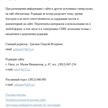
При размещении информации с сайта в других источниках гиперссылка
на сайт обязательна. Редакция не всегда разделяет точку зрения
блогеров и не несёт ответственности за содержание постов и
комментариев на сайте. Перепечатка материалов и использование их в
любой форме, в том числе и в электронных СМИ, возможны только с
письменного разрешения редакции.
Главный редактор - Грязнов Георгий Игоревич.
email:
redactor@bk55.ru
Редакция сайта:
г. Омск, ул. Малая Ивановская, д. 47, тел.: (3812) 667-214
e-mail:
info@bk55.ru
Рекламный отдел: (3812) 666-895
e-mail:
reklama@bk55.ru
Рекламодателям
Перейти на полную версию сайта
Загружать мобильную версию по умолчанию