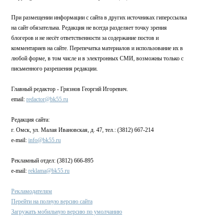
При размещении информации с сайта в других источниках гиперссылка
на сайт обязательна. Редакция не всегда разделяет точку зрения
блогеров и не несёт ответственности за содержание постов и
комментариев на сайте. Перепечатка материалов и использование их в
любой форме, в том числе и в электронных СМИ, возможны только с
письменного разрешения редакции.
Главный редактор - Грязнов Георгий Игоревич.
email:
redactor@bk55.ru
Редакция сайта:
г. Омск, ул. Малая Ивановская, д. 47, тел.: (3812) 667-214
e-mail:
info@bk55.ru
Рекламный отдел: (3812) 666-895
e-mail:
reklama@bk55.ru
Рекламодателям
Перейти на полную версию сайта
Загружать мобильную версию по умолчанию