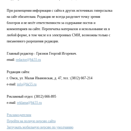
При размещении информации с сайта в других источниках гиперссылка
на сайт обязательна. Редакция не всегда разделяет точку зрения
блогеров и не несёт ответственности за содержание постов и
комментариев на сайте. Перепечатка материалов и использование их в
любой форме, в том числе и в электронных СМИ, возможны только с
письменного разрешения редакции.
Главный редактор - Грязнов Георгий Игоревич.
email:
redactor@bk55.ru
Редакция сайта:
г. Омск, ул. Малая Ивановская, д. 47, тел.: (3812) 667-214
e-mail:
info@bk55.ru
Рекламный отдел: (3812) 666-895
e-mail:
reklama@bk55.ru
Рекламодателям
Перейти на полную версию сайта
Загружать мобильную версию по умолчанию