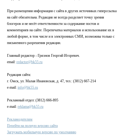
При размещении информации с сайта в других источниках гиперссылка
на сайт обязательна. Редакция не всегда разделяет точку зрения
блогеров и не несёт ответственности за содержание постов и
комментариев на сайте. Перепечатка материалов и использование их в
любой форме, в том числе и в электронных СМИ, возможны только с
письменного разрешения редакции.
Главный редактор - Грязнов Георгий Игоревич.
email:
redactor@bk55.ru
Редакция сайта:
г. Омск, ул. Малая Ивановская, д. 47, тел.: (3812) 667-214
e-mail:
info@bk55.ru
Рекламный отдел: (3812) 666-895
e-mail:
reklama@bk55.ru
Рекламодателям
Перейти на полную версию сайта
Загружать мобильную версию по умолчанию