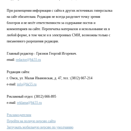
При размещении информации с сайта в других источниках гиперссылка
на сайт обязательна. Редакция не всегда разделяет точку зрения
блогеров и не несёт ответственности за содержание постов и
комментариев на сайте. Перепечатка материалов и использование их в
любой форме, в том числе и в электронных СМИ, возможны только с
письменного разрешения редакции.
Главный редактор - Грязнов Георгий Игоревич.
email:
redactor@bk55.ru
Редакция сайта:
г. Омск, ул. Малая Ивановская, д. 47, тел.: (3812) 667-214
e-mail:
info@bk55.ru
Рекламный отдел: (3812) 666-895
e-mail:
reklama@bk55.ru
Рекламодателям
Перейти на полную версию сайта
Загружать мобильную версию по умолчанию