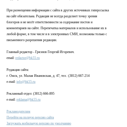
При размещении информации с сайта в других источниках гиперссылка
на сайт обязательна. Редакция не всегда разделяет точку зрения
блогеров и не несёт ответственности за содержание постов и
комментариев на сайте. Перепечатка материалов и использование их в
любой форме, в том числе и в электронных СМИ, возможны только с
письменного разрешения редакции.
Главный редактор - Грязнов Георгий Игоревич.
email:
redactor@bk55.ru
Редакция сайта:
г. Омск, ул. Малая Ивановская, д. 47, тел.: (3812) 667-214
e-mail:
info@bk55.ru
Рекламный отдел: (3812) 666-895
e-mail:
reklama@bk55.ru
Рекламодателям
Перейти на полную версию сайта
Загружать мобильную версию по умолчанию