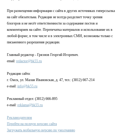
При размещении информации с сайта в других источниках гиперссылка
на сайт обязательна. Редакция не всегда разделяет точку зрения
блогеров и не несёт ответственности за содержание постов и
комментариев на сайте. Перепечатка материалов и использование их в
любой форме, в том числе и в электронных СМИ, возможны только с
письменного разрешения редакции.
Главный редактор - Грязнов Георгий Игоревич.
email:
redactor@bk55.ru
Редакция сайта:
г. Омск, ул. Малая Ивановская, д. 47, тел.: (3812) 667-214
e-mail:
info@bk55.ru
Рекламный отдел: (3812) 666-895
e-mail:
reklama@bk55.ru
Рекламодателям
Перейти на полную версию сайта
Загружать мобильную версию по умолчанию