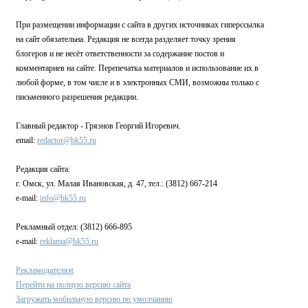
При размещении информации с сайта в других источниках гиперссылка
на сайт обязательна. Редакция не всегда разделяет точку зрения
блогеров и не несёт ответственности за содержание постов и
комментариев на сайте. Перепечатка материалов и использование их в
любой форме, в том числе и в электронных СМИ, возможны только с
письменного разрешения редакции.
Главный редактор - Грязнов Георгий Игоревич.
email:
redactor@bk55.ru
Редакция сайта:
г. Омск, ул. Малая Ивановская, д. 47, тел.: (3812) 667-214
e-mail:
info@bk55.ru
Рекламный отдел: (3812) 666-895
e-mail:
reklama@bk55.ru
Рекламодателям
Перейти на полную версию сайта
Загружать мобильную версию по умолчанию