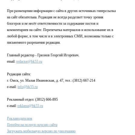
При размещении информации с сайта в других источниках гиперссылка
на сайт обязательна. Редакция не всегда разделяет точку зрения
блогеров и не несёт ответственности за содержание постов и
комментариев на сайте. Перепечатка материалов и использование их в
любой форме, в том числе и в электронных СМИ, возможны только с
письменного разрешения редакции.
Главный редактор - Грязнов Георгий Игоревич.
email:
redactor@bk55.ru
Редакция сайта:
г. Омск, ул. Малая Ивановская, д. 47, тел.: (3812) 667-214
e-mail:
info@bk55.ru
Рекламный отдел: (3812) 666-895
e-mail:
reklama@bk55.ru
Рекламодателям
Перейти на полную версию сайта
Загружать мобильную версию по умолчанию