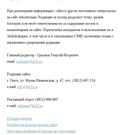
При размещении информации с сайта в других источниках гиперссылка
на сайт обязательна. Редакция не всегда разделяет точку зрения
блогеров и не несёт ответственности за содержание постов и
комментариев на сайте. Перепечатка материалов и использование их в
любой форме, в том числе и в электронных СМИ, возможны только с
письменного разрешения редакции.
Главный редактор - Грязнов Георгий Игоревич.
email:
redactor@bk55.ru
Редакция сайта:
г. Омск, ул. Малая Ивановская, д. 47, тел.: (3812) 667-214
e-mail:
info@bk55.ru
Рекламный отдел: (3812) 666-895
e-mail:
reklama@bk55.ru
Рекламодателям
Перейти на полную версию сайта
Загружать мобильную версию по умолчанию