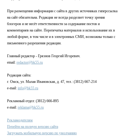
При размещении информации с сайта в других источниках гиперссылка
на сайт обязательна. Редакция не всегда разделяет точку зрения
блогеров и не несёт ответственности за содержание постов и
комментариев на сайте. Перепечатка материалов и использование их в
любой форме, в том числе и в электронных СМИ, возможны только с
письменного разрешения редакции.
Главный редактор - Грязнов Георгий Игоревич.
email:
redactor@bk55.ru
Редакция сайта:
г. Омск, ул. Малая Ивановская, д. 47, тел.: (3812) 667-214
e-mail:
info@bk55.ru
Рекламный отдел: (3812) 666-895
e-mail:
reklama@bk55.ru
Рекламодателям
Перейти на полную версию сайта
Загружать мобильную версию по умолчанию