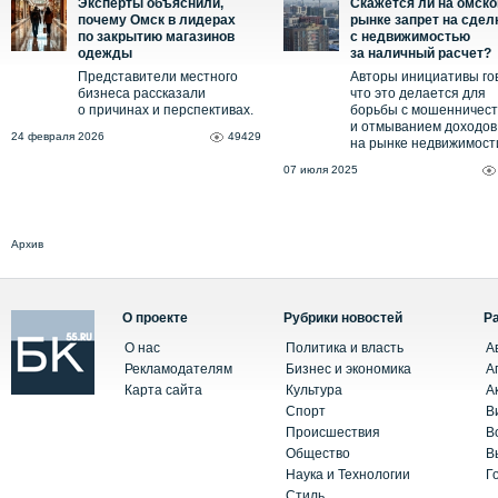
Эксперты объяснили,
Скажется ли на омск
почему Омск в лидерах
рынке запрет на сдел
по закрытию магазинов
с недвижимостью
одежды
за наличный расчет?
Представители местного
Авторы инициативы го
бизнеса рассказали
что это делается для
о причинах и перспективах.
борьбы с мошенничес
и отмыванием доходов
24 февраля 2026
49429
на рынке недвижимост
07 июля 2025
Архив
О проекте
Рубрики новостей
Р
О нас
Политика и власть
А
Рекламодателям
Бизнес и экономика
А
Карта сайта
Культура
А
Спорт
В
Происшествия
В
Общество
В
Наука и Технологии
Г
Стиль