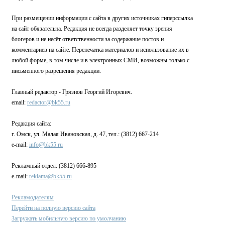
При размещении информации с сайта в других источниках гиперссылка
на сайт обязательна. Редакция не всегда разделяет точку зрения
блогеров и не несёт ответственности за содержание постов и
комментариев на сайте. Перепечатка материалов и использование их в
любой форме, в том числе и в электронных СМИ, возможны только с
письменного разрешения редакции.
Главный редактор - Грязнов Георгий Игоревич.
email:
redactor@bk55.ru
Редакция сайта:
г. Омск, ул. Малая Ивановская, д. 47, тел.: (3812) 667-214
e-mail:
info@bk55.ru
Рекламный отдел: (3812) 666-895
e-mail:
reklama@bk55.ru
Рекламодателям
Перейти на полную версию сайта
Загружать мобильную версию по умолчанию