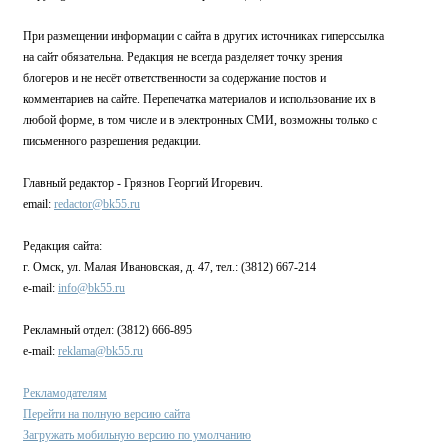
При размещении информации с сайта в других источниках гиперссылка
на сайт обязательна. Редакция не всегда разделяет точку зрения
блогеров и не несёт ответственности за содержание постов и
комментариев на сайте. Перепечатка материалов и использование их в
любой форме, в том числе и в электронных СМИ, возможны только с
письменного разрешения редакции.
Главный редактор - Грязнов Георгий Игоревич.
email:
redactor@bk55.ru
Редакция сайта:
г. Омск, ул. Малая Ивановская, д. 47, тел.: (3812) 667-214
e-mail:
info@bk55.ru
Рекламный отдел: (3812) 666-895
e-mail:
reklama@bk55.ru
Рекламодателям
Перейти на полную версию сайта
Загружать мобильную версию по умолчанию