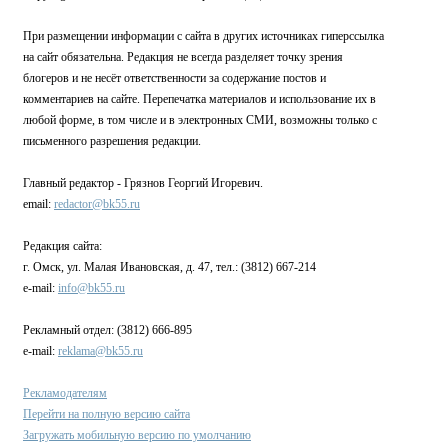
При размещении информации с сайта в других источниках гиперссылка
на сайт обязательна. Редакция не всегда разделяет точку зрения
блогеров и не несёт ответственности за содержание постов и
комментариев на сайте. Перепечатка материалов и использование их в
любой форме, в том числе и в электронных СМИ, возможны только с
письменного разрешения редакции.
Главный редактор - Грязнов Георгий Игоревич.
email:
redactor@bk55.ru
Редакция сайта:
г. Омск, ул. Малая Ивановская, д. 47, тел.: (3812) 667-214
e-mail:
info@bk55.ru
Рекламный отдел: (3812) 666-895
e-mail:
reklama@bk55.ru
Рекламодателям
Перейти на полную версию сайта
Загружать мобильную версию по умолчанию