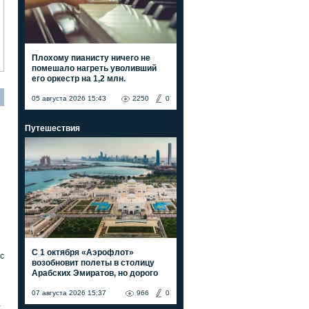
Плохому пианисту ничего не
помешало нагреть уволивший
его оркестр на 1,2 млн.
05 августа 2026 15:43
2250
0
Путешествия
С 1 октября «Аэрофлот»
с
возобновит полеты в столицу
Арабских Эмиратов, но дорого
07 августа 2026 15:37
966
0
а