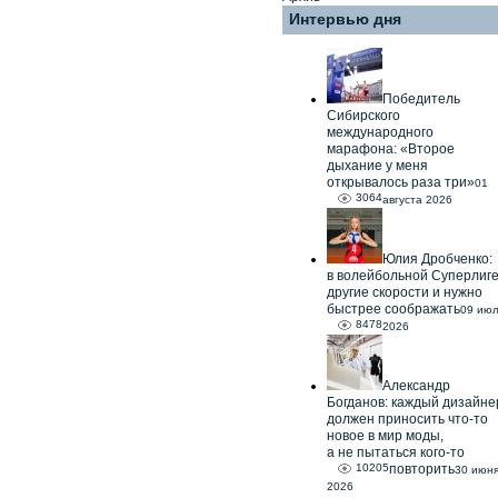
Интервью дня
Победитель
Сибирского
международного
марафона: «Второе
дыхание у меня
открывалось раза три»
01
3064
августа 2026
Юлия Дробченко:
в волейбольной Суперлиг
другие скорости и нужно
быстрее соображать
09 ию
8478
2026
Александр
Богданов: каждый дизайне
должен приносить что-то
новое в мир моды,
а не пытаться кого-то
10205
повторить
30 июн
2026