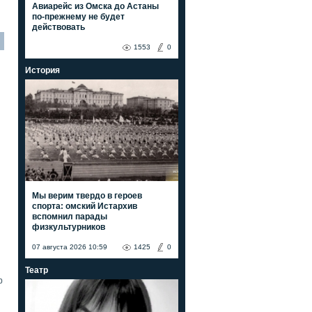
Авиарейс из Омска до Астаны
по-прежнему не будет
действовать
1553
0
История
Мы верим твердо в героев
спорта: омский Истархив
вспомнил парады
физкультурников
07 августа 2026 10:59
1425
0
Театр
0