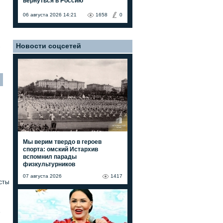
вернуться в Россию"
06 августа 2026 14:21
1658
0
Новости соцсетей
7
Мы верим твердо в героев
спорта: омский Истархив
вспомнил парады
физкультурников
07 августа 2026
1417
сты
»