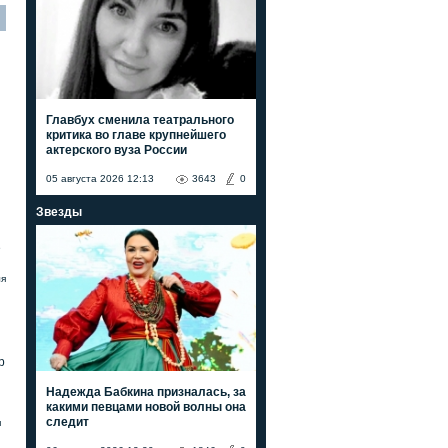
Главбух сменила театрального
критика во главе крупнейшего
актерского вуза России
05 августа 2026 12:13
3643
0
Звезды
е
ля
р
Надежда Бабкина призналась, за
какими певцами новой волны она
следит
я