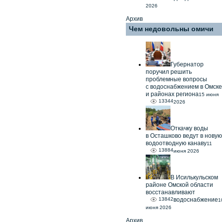
2026
Архив
Чем недовольны омичи
Губернатор
поручил решить
проблемные вопросы
с водоснабжением в Омске
и районах региона
15 июня
13344
2026
Откачку воды
в Осташково ведут в новую
водоотводную канаву
11
13884
июня 2026
В Исилькульском
районе Омской области
восстанавливают
13842
водоснабжение
1
июня 2026
Архив