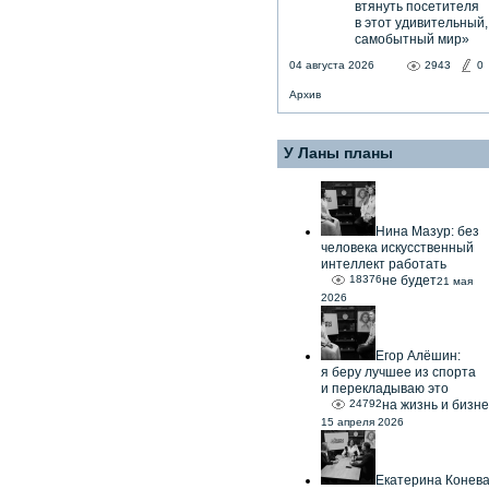
втянуть посетителя
в этот удивительный,
самобытный мир»
04 августа 2026
2943
0
Архив
У Ланы планы
Нина Мазур: без
человека искусственный
интеллект работать
18376
не будет
21 мая
2026
Егор Алёшин:
я беру лучшее из спорта
и перекладываю это
24792
на жизнь и бизне
15 апреля 2026
Екатерина Конев