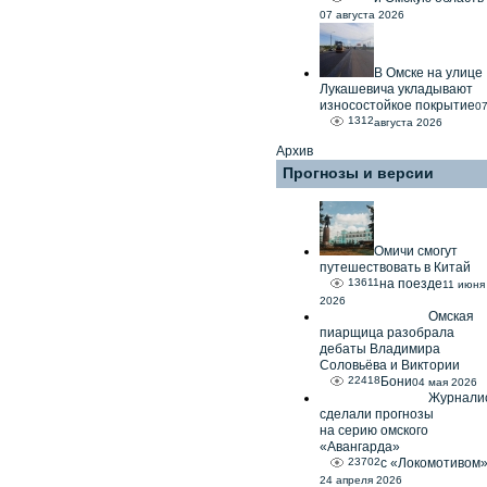
07 августа 2026
В Омске на улице
Лукашевича укладывают
износостойкое покрытие
0
1312
августа 2026
Архив
Прогнозы и версии
Омичи смогут
путешествовать в Китай
13611
на поезде
11 июня
2026
Омская
пиарщица разобрала
дебаты Владимира
Соловьёва и Виктории
22418
Бони
04 мая 2026
Журнали
сделали прогнозы
на серию омского
«Авангарда»
23702
с «Локомотивом
24 апреля 2026