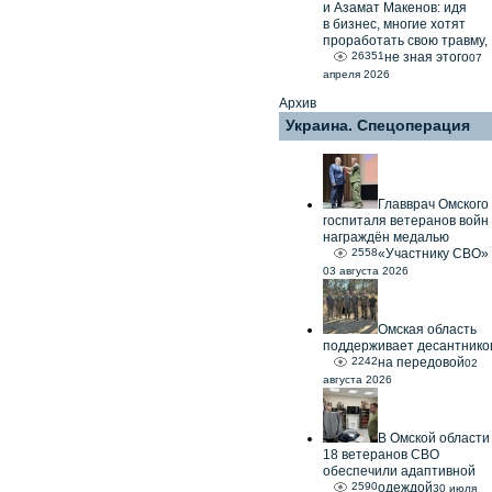
и Азамат Макенов: идя
в бизнес, многие хотят
проработать свою травму,
26351
не зная этого
07
апреля 2026
Архив
Украина. Спецоперация
Главврач Омского
госпиталя ветеранов войн
награждён медалью
2558
«Участнику СВО»
03 августа 2026
Омская область
поддерживает десантнико
2242
на передовой
02
августа 2026
В Омской области
18 ветеранов СВО
обеспечили адаптивной
2590
одеждой
30 июля