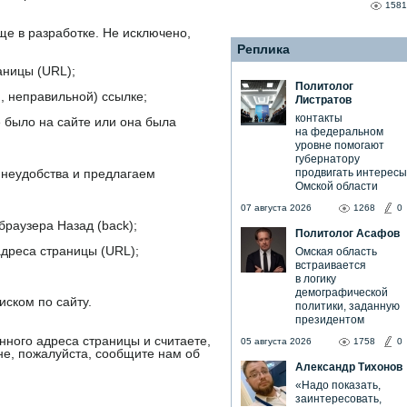
1581
е в разработке. Не исключено,
Реплика
аницы (URL);
Политолог
 неправильной) ссылке;
Листратов
контакты
 было на сайте или она была
на федеральном
уровне помогают
губернатору
продвигать интересы
неудобства и предлагаем
Омской области
07 августа 2026
1268
0
браузера Назад (back);
Политолог Асафов
дреса страницы (URL);
Омская область
встраивается
в логику
демографической
иском по сайту.
политики, заданную
президентом
нного адреса страницы и считаете,
05 августа 2026
1758
0
не, пожалуйста, сообщите нам об
Александр Тихонов
«Надо показать,
заинтересовать,