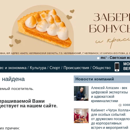
mc
- Светская ж
2
МО
ес и экономика
/
Культура
/
Спорт
/
Происшествия
/
Общество
ВЕ
 найдена
Новости компаний
Алексей Алгазин ⁃ век
аемый посетитель.
цифровой экспертизы
и адвокатской
апрашиваемой Вами
криминалистики
9368
ествует на нашем сайте.
Кабинет «Чугун Холла
для особых событий:
от дружеских посидело
до корпоративных
встреч и мероприятий
их причин: