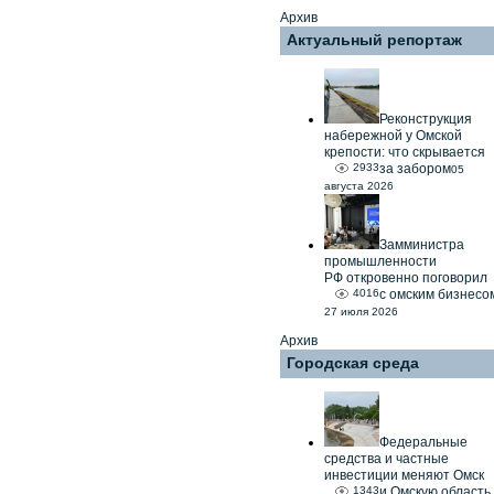
Архив
Актуальный репортаж
Реконструкция
набережной у Омской
крепости: что скрывается
2933
за забором
05
августа 2026
Замминистра
промышленности
РФ откровенно поговорил
4016
с омским бизнесо
27 июля 2026
Архив
Городская среда
Федеральные
средства и частные
инвестиции меняют Омск
1343
и Омскую область