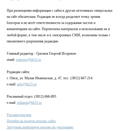
При размещении информации с сайта в других источниках гиперссылка
на сайт обязательна. Редакция не всегда разделяет точку зрения
блогеров и не несёт ответственности за содержание постов и
комментариев на сайте. Перепечатка материалов и использование их в
любой форме, в том числе и в электронных СМИ, возможны только с
письменного разрешения редакции.
Главный редактор - Грязнов Георгий Игоревич.
email:
redactor@bk55.ru
Редакция сайта:
г. Омск, ул. Малая Ивановская, д. 47, тел.: (3812) 667-214
e-mail:
info@bk55.ru
Рекламный отдел: (3812) 666-895
e-mail:
reklama@bk55.ru
Рекламодателям
Перейти на полную версию сайта
Загружать мобильную версию по умолчанию