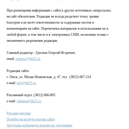
При размещении информации с сайта в других источниках гиперссылка
на сайт обязательна. Редакция не всегда разделяет точку зрения
блогеров и не несёт ответственности за содержание постов и
комментариев на сайте. Перепечатка материалов и использование их в
любой форме, в том числе и в электронных СМИ, возможны только с
письменного разрешения редакции.
Главный редактор - Грязнов Георгий Игоревич.
email:
redactor@bk55.ru
Редакция сайта:
г. Омск, ул. Малая Ивановская, д. 47, тел.: (3812) 667-214
e-mail:
info@bk55.ru
Рекламный отдел: (3812) 666-895
e-mail:
reklama@bk55.ru
Рекламодателям
Перейти на полную версию сайта
Загружать мобильную версию по умолчанию