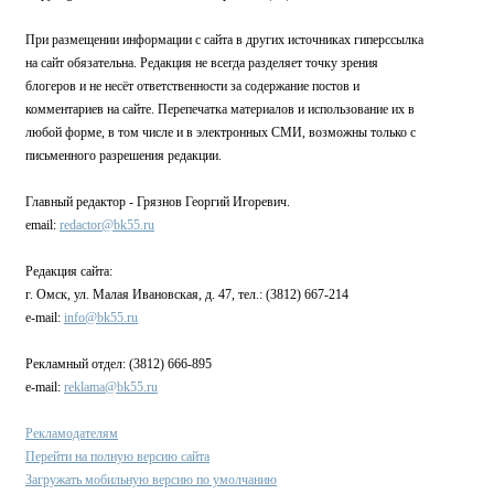
При размещении информации с сайта в других источниках гиперссылка
на сайт обязательна. Редакция не всегда разделяет точку зрения
блогеров и не несёт ответственности за содержание постов и
комментариев на сайте. Перепечатка материалов и использование их в
любой форме, в том числе и в электронных СМИ, возможны только с
письменного разрешения редакции.
Главный редактор - Грязнов Георгий Игоревич.
email:
redactor@bk55.ru
Редакция сайта:
г. Омск, ул. Малая Ивановская, д. 47, тел.: (3812) 667-214
e-mail:
info@bk55.ru
Рекламный отдел: (3812) 666-895
e-mail:
reklama@bk55.ru
Рекламодателям
Перейти на полную версию сайта
Загружать мобильную версию по умолчанию