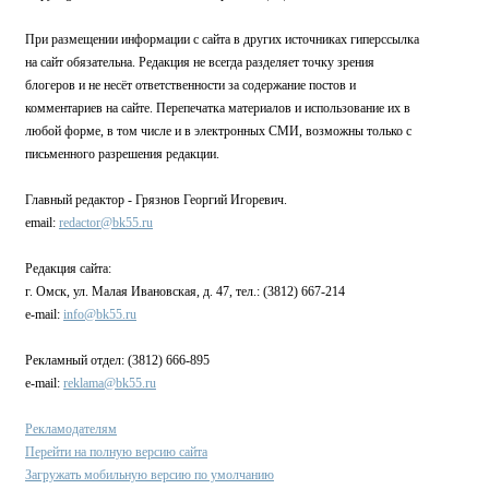
При размещении информации с сайта в других источниках гиперссылка
на сайт обязательна. Редакция не всегда разделяет точку зрения
блогеров и не несёт ответственности за содержание постов и
комментариев на сайте. Перепечатка материалов и использование их в
любой форме, в том числе и в электронных СМИ, возможны только с
письменного разрешения редакции.
Главный редактор - Грязнов Георгий Игоревич.
email:
redactor@bk55.ru
Редакция сайта:
г. Омск, ул. Малая Ивановская, д. 47, тел.: (3812) 667-214
e-mail:
info@bk55.ru
Рекламный отдел: (3812) 666-895
e-mail:
reklama@bk55.ru
Рекламодателям
Перейти на полную версию сайта
Загружать мобильную версию по умолчанию