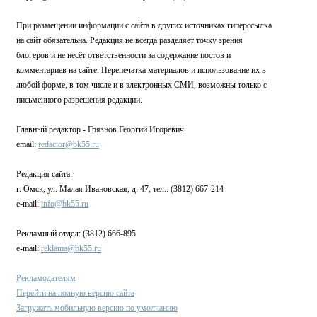
При размещении информации с сайта в других источниках гиперссылка
на сайт обязательна. Редакция не всегда разделяет точку зрения
блогеров и не несёт ответственности за содержание постов и
комментариев на сайте. Перепечатка материалов и использование их в
любой форме, в том числе и в электронных СМИ, возможны только с
письменного разрешения редакции.
Главный редактор - Грязнов Георгий Игоревич.
email:
redactor@bk55.ru
Редакция сайта:
г. Омск, ул. Малая Ивановская, д. 47, тел.: (3812) 667-214
e-mail:
info@bk55.ru
Рекламный отдел: (3812) 666-895
e-mail:
reklama@bk55.ru
Рекламодателям
Перейти на полную версию сайта
Загружать мобильную версию по умолчанию